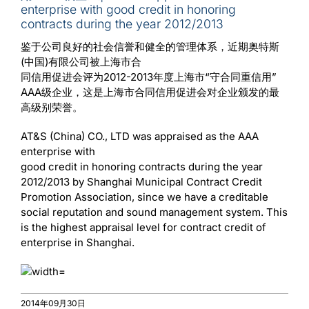
enterprise with good credit in honoring
contracts during the year 2012/2013
公司
鉴于公司良好的社会信誉和健全的管理体系，近期奥特斯
(中国)有限公司被上海市合
同信用促进会评为2012-2013年度上海市“守合同重信用”
博客
AAA级企业，这是上海市合同信用促进会对企业颁发的最
高级别荣誉。
招贤纳士
AT&S (China) CO., LTD was appraised as the AAA
enterprise with
good credit in honoring contracts during the year
供应商
2012/2013 by Shanghai Municipal Contract Credit
Promotion Association, since we have a creditable
social reputation and sound management system. This
新闻中心
is the highest appraisal level for contract credit of
enterprise in Shanghai.
搜
索
：
2014年09月30日
职业生涯
可持续发展
公司
解决方案
产品
技术
IC基材
创新