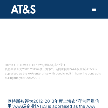
跳
过
T
内
o
容
g
g
解决方案
l
e
N
产品
a
v
i
技术
g
a
Home
IR News
IR News
新闻稿
未分类
t
奥特斯被评为2012-2013年度上海市“守合同重信用”AAA级企业|AT&S is
appraised as the AAA enterprise with good credit in honoring contracts
i
服务
during the year 2012/2013
o
n
创新
奥特斯被评为2012-2013年度上海市“守合同重信
可持续发展
用”AAA级企业|AT&S is appraised as the AAA