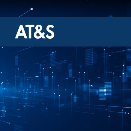
跳
过
内
容