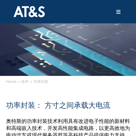
跳
过
T
内
o
容
g
g
解决方案
l
e
N
产品
a
v
i
技术
g
a
Home
技术
功率封装
t
i
服务
o
功率封装： 方寸之间承载大电流
n
创新
奥特斯的功率封装技术利用具有改进电子性能的新材料
和高端嵌入技术，开发高性能集成电路，以更高效地为
可持续发展
电动汽车或现代服务器群等高科技产品提供电力支持。