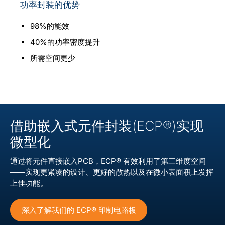
功率封装的优势
年年度报告
98%的能效
CN
40%的功率密度提升
所需空间更少
借助嵌入式元件封装(ECP®)实现
微型化
通过将元件直接嵌入PCB，ECP® 有效利用了第三维度空间
——实现更紧凑的设计、更好的散热以及在微小表面积上发挥
上佳功能。
深入了解我们的 ECP® 印制电路板