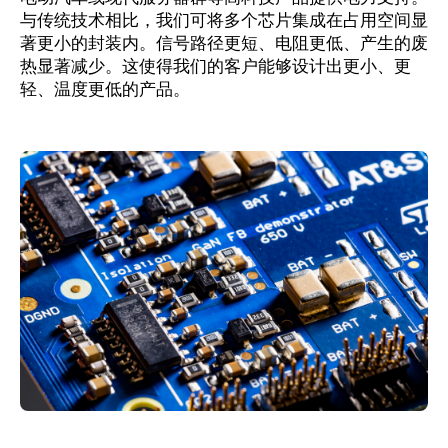
与传统技术相比，我们可将多个芯片集成在占用空间显
著更小的封装内。信号路径更短、电阻更低、产生的废
公司
热显著减少。这使得我们的客户能够设计出更小、更
轻、温度更低的产品。
博客
招贤纳士
供应商
新闻中心
搜
索
：
职业生涯
可持续发展
公司
解决方案
产品
技术
IC基材
创新