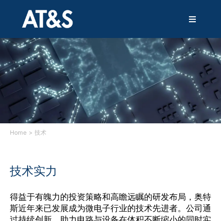
跳
过
T
内
o
容
g
g
解决方案
l
e
N
产品
a
v
i
技术
g
a
Home
技术
t
i
服务
o
技术实力
n
创新
得益于有魄力的投资策略和高瞻远瞩的研发布局，奥特
斯近年来已发展成为微电子行业的技术先进者。公司通
可持续发展
过持续创新，助力电路与设备在体积不断缩小的同时实