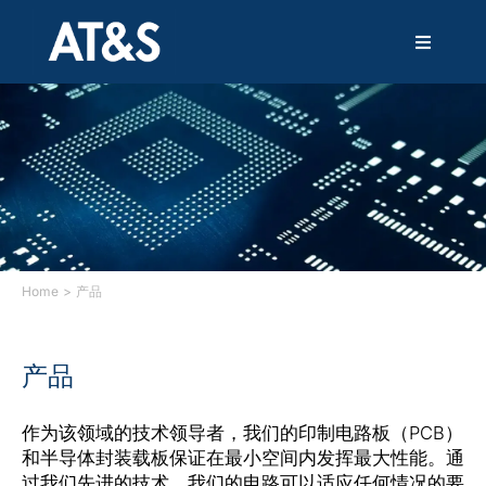
跳
过
T
内
o
容
g
g
解决方案
l
e
N
产品
a
v
i
技术
g
a
Home
产品
t
i
服务
o
产品
n
创新
作为该领域的技术领导者，我们的印制电路板（PCB）
和半导体封装载板保证在最小空间内发挥最大性能。通
可持续发展
过我们先进的技术，我们的电路可以适应任何情况的要