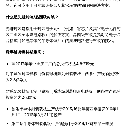
的。它可应用于可穿戴设备以及其它潜在的物联网解决方案。
什么是先进封装
/
晶圆级封装？
先进封装是指用于封装电子元件（例如：将芯片及其它电子元件封
装并组装至印刷电路板）的解决方案。晶圆级封装是指对尚处于晶
片格式（如硅晶体的半导体薄片）的集成电路进行封装的技术。
数字解读奥特斯重庆：
至2017年年中重庆工厂的总投资将达4.8亿欧元：
对半导体封装载板（倒装球栅阵列封装载板）两条生产线的投资约
为2.8亿欧元
对系统级封装印制电路板（系统级封装印刷电路板）两条生产线的
投资约为2亿欧元
首条半导体封装载板生产线于2015/16财年第四季度(2016年1
月1日 –2016年3月31日)投产
第二条半导体封装载板生产线预计于2016/17财年第三季度