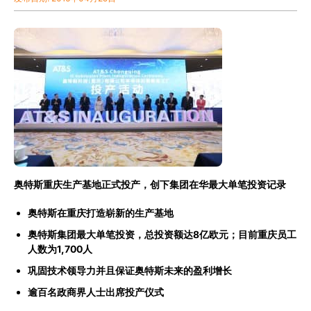
公司
Investors (English)
供应商
招贤纳士
奥特斯重庆生产基地正式投产，创下集团在华最大单笔投资记录
奥特斯在重庆打造崭新的生产基地
新闻中心
奥特斯集团最大单笔投资，总投资额达
8
亿欧元；目前重庆员工
人数为
1,700
人
活动
巩固
技术领导力并且保证奥特斯未来的盈利增长
逾百名政商界人士出席投产仪式