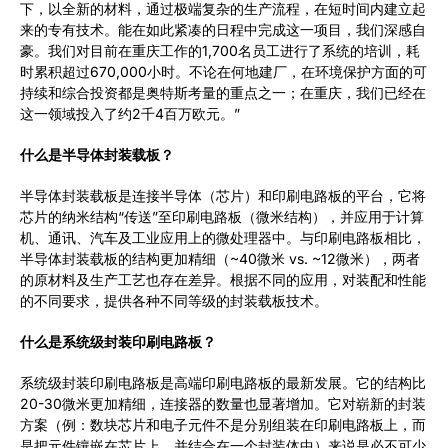
下，以全新的材料，通过极端复杂的生产流程，在短时间内建立起
来的专有技术。能在如此紧凑的日程中完成这一项目，我们深感自
豪。我们对目前在重庆工作的1,700名员工进行了系统的培训，耗
时累积超过670,000小时。不论在何地建厂，在环境保护方面的可
持续和综合投资都是奥特斯考量的重点之一；在重庆，我们已经在
这一领域投入了约2千4百万欧元。”
什么是半导体封装载板？
半导体封装载板是连接半导体（芯片）和印刷电路板的平台，它将
芯片的纳米结构“传送”至印刷电路板（微米结构），并应用于计算
机、通讯、汽车及工业应用上的微处理器中。与印刷电路板相比，
半导体封装载板的结构更加精细（~40微米 vs. ~12微米），两者
的原材料及生产工艺也存在差异。根据不同的应用，对装配和性能
的不同要求，提供各种不同等级的封装载板技术。
什么是系统级封装印刷电路板？
系统级封装印刷电路板是高端印刷电路板的最新发展。它的结构比
20-30微米更加精细，连接器的数量也显著增加。它对崭新的封装
方案（例：数块芯片和电子元件不是分别组装在印刷电路板上，而
是把元件镶嵌在芯片上，并结合在一个封装体中）来说是必不可少