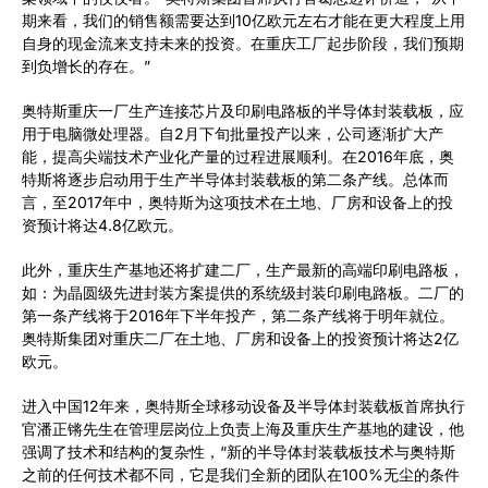
期来看，我们的销售额需要达到10亿欧元左右才能在更大程度上用
自身的现金流来支持未来的投资。在重庆工厂起步阶段，我们预期
到负增长的存在。”
奥特斯重庆一厂生产连接芯片及印刷电路板的半导体封装载板，应
用于电脑微处理器。自2月下旬批量投产以来，公司逐渐扩大产
能，提高尖端技术产业化产量的过程进展顺利。在2016年底，奥
特斯将逐步启动用于生产半导体封装载板的第二条产线。总体而
言，至2017年中，奥特斯为这项技术在土地、厂房和设备上的投
资预计将达4.8亿欧元。
此外，重庆生产基地还将扩建二厂，生产最新的高端印刷电路板，
如：为晶圆级先进封装方案提供的系统级封装印刷电路板。二厂的
第一条产线将于2016年下半年投产，第二条产线将于明年就位。
奥特斯集团对重庆二厂在土地、厂房和设备上的投资预计将达2亿
欧元。
进入中国12年来，奥特斯全球移动设备及半导体封装载板首席执行
官潘正锵先生在管理层岗位上负责上海及重庆生产基地的建设，他
强调了技术和结构的复杂性，“新的半导体封装载板技术与奥特斯
之前的任何技术都不同，它是我们全新的团队在100%无尘的条件