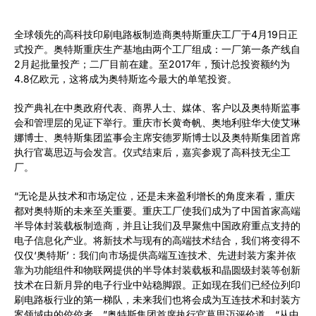
博客
全球领先的高科技印刷电路板制造商奥特斯重庆工厂于4月19日正
式投产。奥特斯重庆生产基地由两个工厂组成：一厂第一条产线自
CN
2月起批量投产；二厂目前在建。至2017年，预计总投资额约为
4.8亿欧元，这将成为奥特斯迄今最大的单笔投资。
投产典礼在中奥政府代表、商界人士、媒体、客户以及奥特斯监事
会和管理层的见证下举行。重庆市长黄奇帆、奥地利驻华大使艾琳
娜博士、奥特斯集团监事会主席安德罗斯博士以及奥特斯集团首席
执行官葛思迈与会发言。仪式结束后，嘉宾参观了高科技无尘工
厂。
“无论是从技术和市场定位，还是未来盈利增长的角度来看，重庆
都对奥特斯的未来至关重要。重庆工厂使我们成为了中国首家高端
半导体封装载板制造商，并且让我们及早聚焦中国政府重点支持的
电子信息化产业。将新技术与现有的高端技术结合，我们将变得不
仅仅‘奥特斯’：我们向市场提供高端互连技术、先进封装方案并依
靠为功能组件和物联网提供的半导体封装载板和晶圆级封装等创新
技术在日新月异的电子行业中站稳脚跟。正如现在我们已经位列印
刷电路板行业的第一梯队，未来我们也将会成为互连技术和封装方
案领域中的佼佼者。”奥特斯集团首席执行官葛思迈评价道，“从中