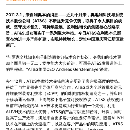
2011.3.1，来自利奥本的消息——近几个月来，奥地利科技与系统
公司
技术股份公司（AT&S）不断提升竞争优势，取得了令人瞩目的成
就。坚守技术领先、可持续发展、盈利性增长的集团核心战略宗
旨，AT&S 成功落实了一系列重大举措。今日AT&S在利奥本总部
Investors (English)
宣布为进一步产能扩建，实现持续增长，定址中国重庆两江新区建
新厂。
供应商
“与两家全球知名电子制造商签订技术合作协议，令我们的技术更
加全面且独一无二，竞争能力大步前进，可谓是AT&S发展道路上
的里程碑。”AT&S集团CEO Andreas Gerstenmayer谈道。
招贤纳士
去年12月，AT&S争做技术先锋的决定受到了客户极高度的赞扬。
得益于与世界领先半导体厂商的合作，AT&S成为全球首批引进元
新闻中心
件埋嵌封装专利技术（ECP®）的印制电路板制造商之一，并应用
于移动通讯领域。上周与松下电子签订授权协议，AT&S 获权使用
当前市场领先的ALIVH技术更是成为行业里的一个先例。利用
ALIVH技术的巨大优势，AT&S的产品可以更加轻薄、环保，同时
活动
提高了生产效率，满足来自更多客户的重要订单需求。随着ALIVH
技术在市面上的快速推广，以及在客户产品中的即刻应用， AT&S
又向成熟技术迈进了一步。谈道授权协议时，Andreas