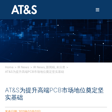
跳
过
T
内
o
容
g
g
解决方案
l
e
N
产品
a
v
i
技术
g
a
Home
IR News
IR News
新闻稿
未分类
t
AT&S为提升高端PCB市场地位奠定坚实基础
i
服务
o
n
AT&S为提升高端PCB市场地位奠定坚
创新
实基础
可持续发展
发布日期: 2011年03月01日