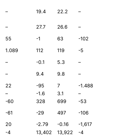
–
19.4
22.2
–
–
27.7
26.6
–
55
-1
63
-102
1.089
112
119
-5
–
-0.1
5.3
–
–
9.4
9.8
–
22
-95
7
-1.488
–
-1.6
3.1
–
-60
328
699
-53
-61
-29
497
-106
20
-2.79
-0.16
-1,617
-4
13,402
13,922
-4