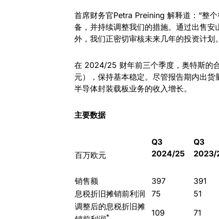
首席财务官Petra Preining 解释
备，并持续调整我们的措施。通过出售安
外，我们正密切审核未来几年的投资计划。
在 2024/25 财年前三个季度，奥特斯的合
元），保持基本稳定。尽管报告期内出货
半导体封装载板业务的收入增长。
主要数据
Q3
Q3
2024/25
2023/
百万欧元
销售额
397
391
息税折旧摊销前利润
75
51
调整后的息税折旧摊
109
71
*
销前利润