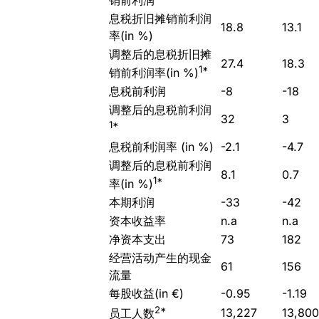
息税折旧摊销前利润
18.8
13.1
率(in %)
调整后的息税折旧摊
27.4
18.3
1*
销前利润率(in %)
息税前利润
-8
-18
调整后的息税前利润
32
3
1*
息税前利润率 (in %)
-2.1
-4.7
调整后的息税前利润
8.1
0.7
1*
率(in %)
本期利润
-33
-42
资本收益率
n.a
n.a
净资本支出
73
182
经营活动产生的现金
61
156
流量
每股收益(in €)
-0.95
-1.19
2*
13,227
13,800
员工人数