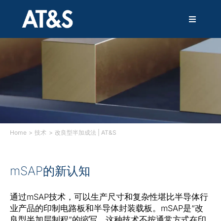
跳
过
T
内
o
容
g
g
解决方案
l
e
N
产品
a
v
i
技术
g
a
Home
技术
改良型半加成法 | AT&S
t
i
服务
o
mSAP的新认知
n
创新
通过mSAP技术，可以生产尺寸和复杂性堪比半导体行
业产品的印制电路板和半导体封装载板。mSAP是“改
可持续发展
良型半加层制程”的缩写，这种技术不按通常方式在印