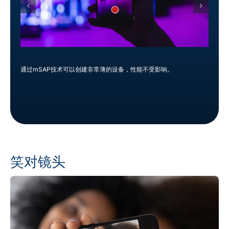
在
通过mSAP技术可以创建非常薄的设备，性能不受影响。
如
下
笑对镜头