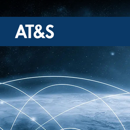
跳
过
内
容